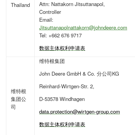
Attn: Nattakorn Jitsuttanapol,
Thailand
Controller
Email:
Jitsuttanapolnattakorn@johndeere.com
Tel: +662 676 9717
数据主体权利申请表
维特根集团
John Deere GmbH & Co. 分公司KG
Reinhard-Wirtgen-Str. 2,
维特根
集团公
D-53578 Windhagen
司
data.protection@wirtgen-group.com
数据主体权利申请表