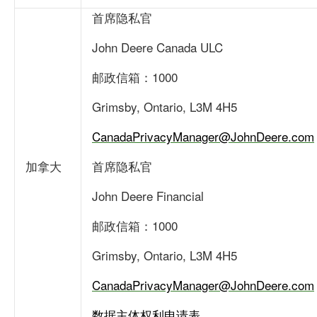
首席隐私官
John Deere Canada ULC
邮政信箱：1000
Grimsby, Ontario, L3M 4H5
CanadaPrivacyManager@JohnDeere.com
加拿大
首席隐私官
John Deere Financial
邮政信箱：1000
Grimsby, Ontario, L3M 4H5
CanadaPrivacyManager@JohnDeere.com
数据主体权利申请表