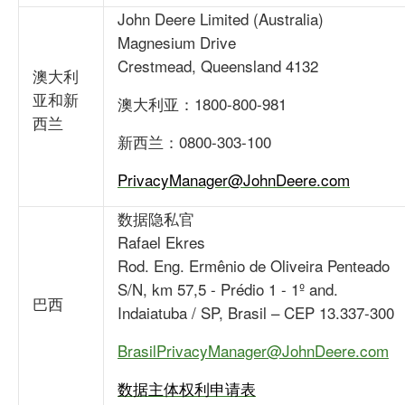
John Deere Limited (Australia)
Magnesium Drive
Crestmead, Queensland 4132
澳大利
亚和新
澳大利亚：1800-800-981
西兰
新西兰：0800-303-100
PrivacyManager@JohnDeere.com
数据隐私官
Rafael Ekres
Rod. Eng. Ermênio de Oliveira Penteado
S/N, km 57,5 - Prédio 1 - 1º and.
巴西
Indaiatuba / SP, Brasil – CEP 13.337-300
BrasilPrivacyManager@JohnDeere.com
数据主体权利申请表