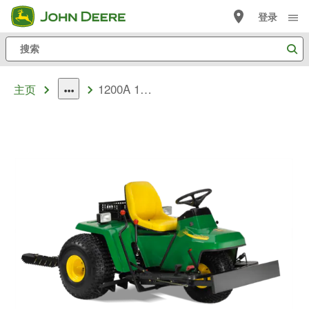
跳
登录
至
搜
主
索
内
1200A 1200A 耙沙机
容
主页
dropdown
toggle