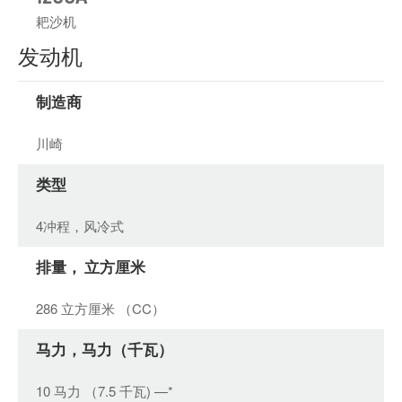
耙沙机
发动机
制造商
川崎
类型
4冲程，风冷式
排量， 立方厘米
286 立方厘米 （CC）
马力，马力（千瓦）
10 马力 （7.5 千瓦) —*