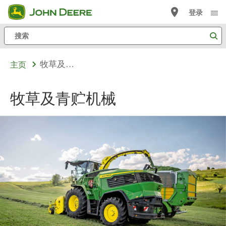
跳
登录
至
搜
主
索
内
牧草及青贮机械
主页
容
牧草及青贮机械