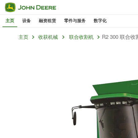
跳
至
主页
设备
融资租赁
零件与服务
数字化
主
内
R2 300 联合
主页
收获机械
联合收割机
容