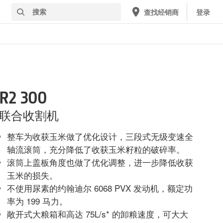
搜
查找经销商
登录
索
R2 300
联合收割机
整车为收获玉米做了优化设计，三段式无级变速全
轴流滚筒，充分降低了收获玉米籽粒的破碎率。
滚筒上盖板角度也做了优化调整，进一步降低收获
玉米的损失。
不使用尿素的约翰迪尔 6068 PVX 发动机，额定功
率为 199 马力。
敞开式大粮箱和高达 75L/s* 的卸粮速度，可大大