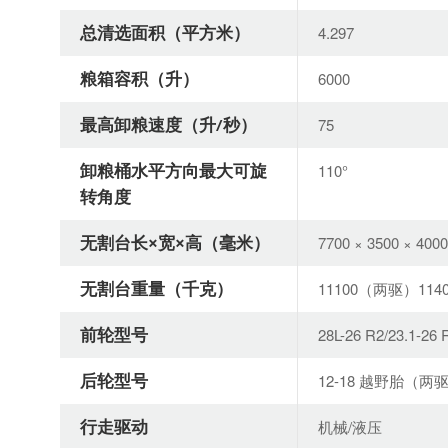
总清选面积（平方米）
4.297
粮箱容积（升）
6000
最高卸粮速度（升/秒）
75
卸粮桶水平方向最大可旋
110°
转角度
无割台长×宽×高（毫米）
7700 × 3500 × 4000
无割台重量（千克）
11100（两驱）11
前轮型号
28L-26 R2/23.1-26 
后轮型号
12-18 越野胎（两驱
行走驱动
机械/液压