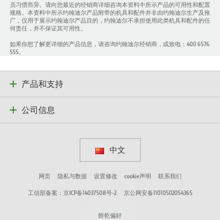
员习惯而异。请向您最近的经销商详细咨询本资料中所示产品的可用性和配置
规格。本资料中所示约翰迪尔产品附带的机具和配件并非由约翰迪尔生产及推
广，仅用于展示约翰迪尔产品目的，约翰迪尔不承担使用此类机具和配件的任
何责任，并不保证其可用性。
如果你想了解更详细的产品信息，请咨询约翰迪尔经销商，或致电：400 6576
555。
产品和支持
公司信息
中文
网页
隐私与数据
设置修改
cookie声明
联系我们
工信部备案：京ICP备14037508号-2
京公网安备11010502054365
餅乾偏好