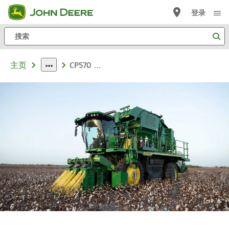
登录
跳
至
搜
主
索
内
CP570 打包摘棉机
主页
容
dropdown
toggle