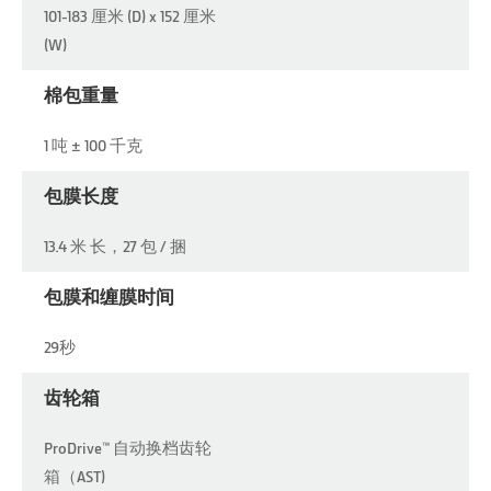
101-183 厘米 (D) x 152 厘米
(W)
棉包重量
1 吨 ± 100 千克
包膜长度
13.4 米 长，27 包 / 捆
包膜和缠膜时间
29秒
齿轮箱
ProDrive™ 自动换档齿轮
箱（AST)