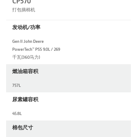
CP570
打包摘棉机
发动机/功率
Gen II John Deere
PowerTech™ PSS 9.0L / 269
千瓦(360马力)
燃油箱容积
757L
尿素罐容积
45.8L
棉包尺寸