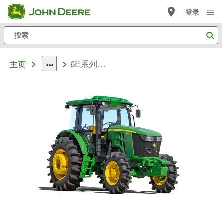
跳
登录
至
搜
主
索
内
6E系列基础型1204
容
主页
dropdown
toggle