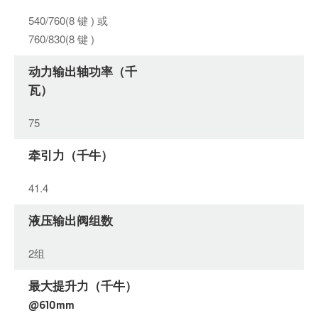
540/760(8 键 ) 或
760/830(8 键 )
动力输出轴功率（千
瓦）
75
牵引力（千牛）
41.4
液压输出阀组数
2组
最大提升力（千牛）
@610mm