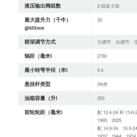
液压输出阀组数
2 组或 3 组
最大提升力（千牛）
30
@610mm
耕深调节方式
力调节、位调节、
轴距（毫米)
2780
最小转弯半径（米)
5.4
悬挂杆类型
3N类
油箱容量（升)
255
前轮轮距（毫米)
配 12.4-24 和 13
1995、2025
配 14.9-24、16.9
1832、1944、1974