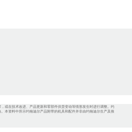
求，或在技术改进、产品更新和零部件供货变动等情形发生时进行调整。约
格。本资料中所示约翰迪尔产品附带的机具和配件并非由约翰迪尔生产及推