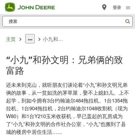
跳
登录
至
搜
主
索
内
小九和孙文明
容
主页
dropdown
toggle
“小九”和孙文明：兄弟俩的致
富路
还未来到克山，就听朋友们谈论着“小九”和孙文明兄弟
俩的故事，从一贫如洗的茅草屋，娶不上媳妇儿、上不
起学，到如今拥有3台约翰迪尔484拖拉机、1台1354拖
拉机、1台904拖拉机，2台约翰迪尔1048收割机（现为
W80）和1台Y210玉米收获机，早已盖起的瓦房成为
了“小九”和孙文明的合作社办公室，“小九”也搬到了县
城的楼房中居住生活……