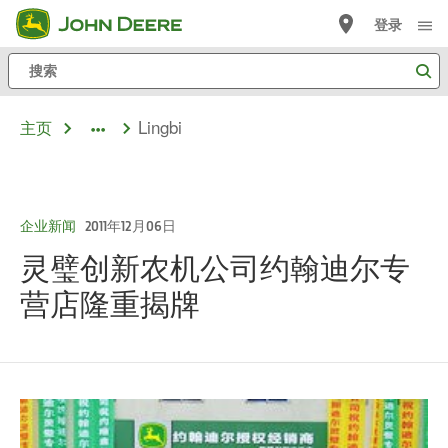
跳
登录
至
搜
主
索
内
Lingbi
主页
容
dropdown
toggle
企业新闻
2011年12月06日
灵璧创新农机公司约翰迪尔专
营店隆重揭牌